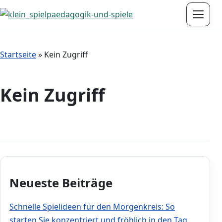
Menü
Startseite
»
Kein Zugriff
Kein Zugriff
Neueste Beiträge
Schnelle Spielideen für den Morgenkreis: So
starten Sie konzentriert und fröhlich in den Tag