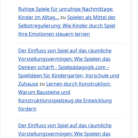
Ruhige Spiele für unruhige Nachmittage:
Kinder im Alltag…
zu
Spielen als Mittel der
Selbstregulierung: Wie Kinder durch Spiel
ihre Emotionen steuern lernen
Der Einfluss von Spiel auf das räumliche
Vorstellungsvermögen: Wie Spielen das
Denken schärft - Spielpädagogik.com –
Spielideen für Kindergarten, Vorschule und
Zuhause
zu
Lernen durch Konstruktion:
Warum Bausteine und
Konstruktionsspielzeug die Entwicklung
fördern
Der Einfluss von Spiel auf das räumliche
Vorstellungsvermögen: Wie Spielen das