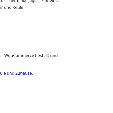
r – der flinke Jäger · Einheit 4:
er und Keule
über WooCommerce bestellt und
hule und Zuhause
.