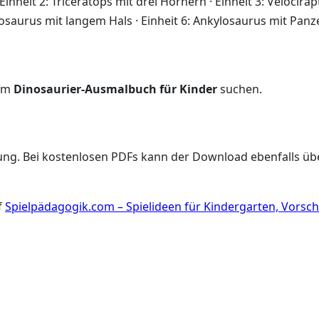
nheit 2: Triceratops mit drei Hörnern · Einheit 3: Velocirapto
saurus mit langem Hals · Einheit 6: Ankylosaurus mit Panz
 um
Dinosaurier-Ausmalbuch für Kinder
suchen.
gung. Bei kostenlosen PDFs kann der Download ebenfalls 
f
Spielpädagogik.com – Spielideen für Kindergarten, Vorsc