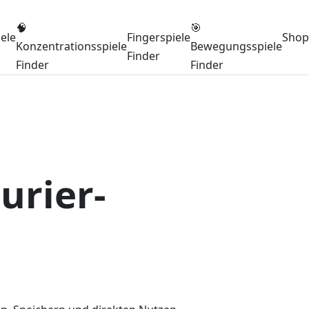
🧠
🎯
iele
Fingerspiele
Shop
Konzentrationsspiele
Bewegungsspiele
Finder
Finder
Finder
urier-