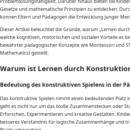
Problemlösungsfähigkeit. Darüber hinaus bieten sie Kindern
Gesetze und mathematische Prinzipien zu entdecken. Durc
können Eltern und Pädagogen die Entwicklung junger Mens
Dieser Artikel beleuchtet die Gründe, warum „Lernen durch K
welche kognitiven, motorischen und sozialen Vorteile es bi
bewährter pädagogischer Konzepte wie Montessori und STE
Mathematics) gestellt.
Warum ist Lernen durch Konstruktion
Bedeutung des konstruktiven Spielens in der P
Das konstruktive Spielen nimmt einen bedeutenden Platz 
geht es nicht nur um das bloße Zusammenstecken oder Sta
Erforschen, Experimentieren und kreative Gestalten. Kinder
besseres Verständnis für logische Zusammenhänge und train
Praxis umzusetzen.