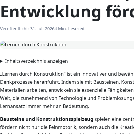
Entwicklung för
Veröffentlicht:
31. Juli 2026
4 Min. Lesezeit
Inhaltsverzeichnis anzeigen
„Lernen durch Konstruktion“ ist ein innovativer und bewäh
Denkprozesse heranführt. Indem sie mit Bausteinen, Konst
Materialien arbeiten, entwickeln sie essenzielle Fähigkeiten
Welt, die zunehmend von Technologie und Problemlösungs
Lernansatz immer mehr an Bedeutung.
Bausteine und Konstruktionsspielzeug
spielen eine zentr
fördern nicht nur die Feinmotorik, sondern auch die Kreati