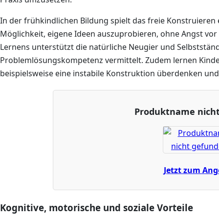
In der frühkindlichen Bildung spielt das freie Konstruieren 
Möglichkeit, eigene Ideen auszuprobieren, ohne Angst vor
Lernens unterstützt die natürliche Neugier und Selbstständi
Problemlösungskompetenz vermittelt. Zudem lernen Kinder
beispielsweise eine instabile Konstruktion überdenken un
Produktname nich
Jetzt zum Ang
Kognitive, motorische und soziale Vorteile