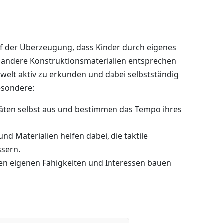
uf der Überzeugung, dass Kinder durch eigenes
 andere Konstruktionsmaterialien entsprechen
welt aktiv zu erkunden und dabei selbstständig
esondere:
täten selbst aus und bestimmen das Tempo ihres
d Materialien helfen dabei, die taktile
sern.
en eigenen Fähigkeiten und Interessen bauen