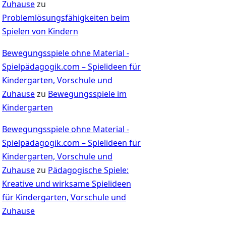
Zuhause
zu
Problemlösungsfähigkeiten beim
Spielen von Kindern
Bewegungsspiele ohne Material -
Spielpädagogik.com – Spielideen für
Kindergarten, Vorschule und
Zuhause
zu
Bewegungsspiele im
Kindergarten
Bewegungsspiele ohne Material -
Spielpädagogik.com – Spielideen für
Kindergarten, Vorschule und
Zuhause
zu
Pädagogische Spiele:
Kreative und wirksame Spielideen
für Kindergarten, Vorschule und
Zuhause