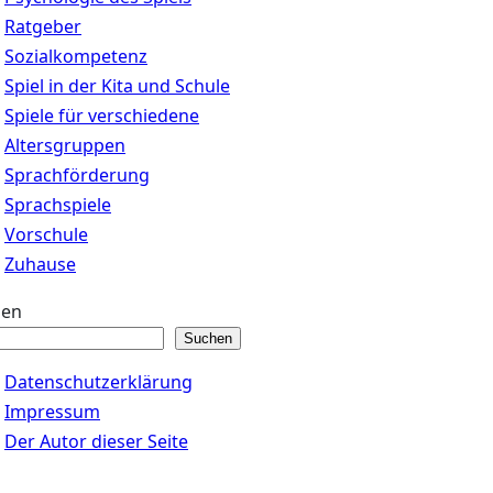
Ratgeber
Sozialkompetenz
Spiel in der Kita und Schule
Spiele für verschiedene
Altersgruppen
Sprachförderung
Sprachspiele
Vorschule
Zuhause
hen
Suchen
Datenschutzerklärung
Impressum
Der Autor dieser Seite