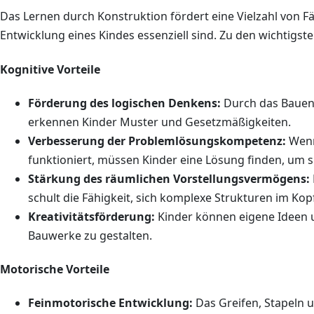
Das Lernen durch Konstruktion fördert eine Vielzahl von Fä
Entwicklung eines Kindes essenziell sind. Zu den wichtigst
Kognitive Vorteile
Förderung des logischen Denkens:
Durch das Bauen
erkennen Kinder Muster und Gesetzmäßigkeiten.
Verbesserung der Problemlösungskompetenz:
Wenn
funktioniert, müssen Kinder eine Lösung finden, um si
Stärkung des räumlichen Vorstellungsvermögens:
schult die Fähigkeit, sich komplexe Strukturen im Kopf
Kreativitätsförderung:
Kinder können eigene Ideen 
Bauwerke zu gestalten.
Motorische Vorteile
Feinmotorische Entwicklung:
Das Greifen, Stapeln 