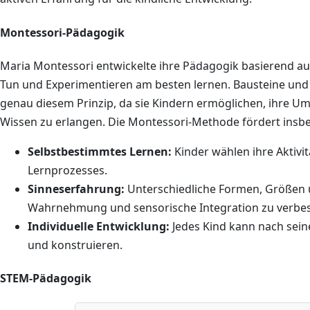
Montessori-Pädagogik
Maria Montessori entwickelte ihre Pädagogik basierend a
Tun und Experimentieren am besten lernen. Bausteine und
genau diesem Prinzip, da sie Kindern ermöglichen, ihre Um
Wissen zu erlangen. Die Montessori-Methode fördert insb
Selbstbestimmtes Lernen:
Kinder wählen ihre Aktivi
Lernprozesses.
Sinneserfahrung:
Unterschiedliche Formen, Größen un
Wahrnehmung und sensorische Integration zu verbes
Individuelle Entwicklung:
Jedes Kind kann nach sein
und konstruieren.
STEM-Pädagogik