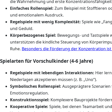
die Wahrnehmung und erste Konzentrationsfähigkeit
Einfaches Rollenspiel:
Zum Beispiel mit Stofftieren
und emotionalem Ausdruck.
Regelspiele mit wenig Komplexität:
Spiele wie „Fan
und Geduld.
Körperbezogenes Spiel:
Bewegungs- und Tastspiele wi
unterstützen die kindliche Steuerung von Körperimpu
Ruhe.
Besonders die Förderung der Konzentration ist
Spielarten für Vorschulkinder (4-6 Jahre)
Regelspiele mit lebendigen Interaktionen:
Hier lern
Niederlagen akzeptieren müssen (z. B. „Uno“).
Symbolisches Rollenspiel:
Ausgeprägtere Szenarien 
Emotionsregulation.
Konstruktionsspiel:
Komplexere Bauprojekte förder
Kooperative Spiele:
Spiele, bei denen Teamarbeit un