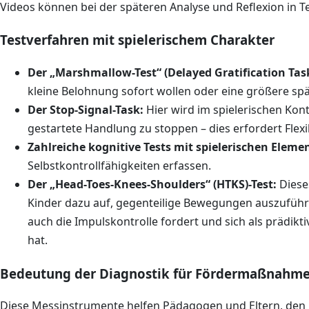
Videos können bei der späteren Analyse und Reflexion in Te
Testverfahren mit spielerischem Charakter
Der „Marshmallow-Test“ (Delayed Gratification Task
kleine Belohnung sofort wollen oder eine größere spä
Der Stop-Signal-Task:
Hier wird im spielerischen Kont
gestartete Handlung zu stoppen – dies erfordert Flexib
Zahlreiche kognitive Tests mit spielerischen Eleme
Selbstkontrollfähigkeiten erfassen.
Der „Head-Toes-Knees-Shoulders“ (HTKS)-Test:
Dieses
Kinder dazu auf, gegenteilige Bewegungen auszuführ
auch die Impulskontrolle fordert und sich als prädikt
hat.
Bedeutung der Diagnostik für Fördermaßnahm
Diese Messinstrumente helfen Pädagogen und Eltern, den 