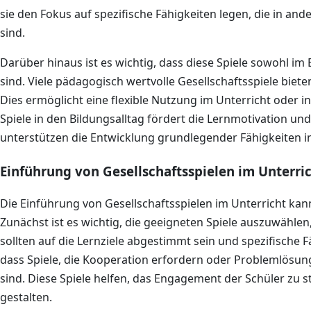
sie den Fokus auf spezifische Fähigkeiten legen, die in a
sind.
Darüber hinaus ist es wichtig, dass diese Spiele sowohl im 
sind. Viele pädagogisch wertvolle Gesellschaftsspiele biet
Dies ermöglicht eine flexible Nutzung im Unterricht oder in
Spiele in den Bildungsalltag fördert die Lernmotivation und
unterstützen die Entwicklung grundlegender Fähigkeiten 
Einführung von Gesellschaftsspielen im Unterri
Die Einführung von Gesellschaftsspielen im Unterricht ka
Zunächst ist es wichtig, die geeigneten Spiele auszuwählen,
sollten auf die Lernziele abgestimmt sein und spezifische Fä
dass Spiele, die Kooperation erfordern oder Problemlösung
sind. Diese Spiele helfen, das Engagement der Schüler zu s
gestalten.