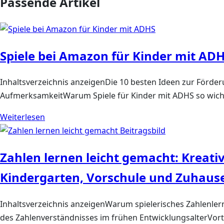
Passende Artikel
Spiele bei Amazon für Kinder mit AD
Inhaltsverzeichnis anzeigenDie 10 besten Ideen zur Förde
AufmerksamkeitWarum Spiele für Kinder mit ADHS so wichti
Weiterlesen
Zahlen lernen leicht gemacht: Kreativ
Kindergarten, Vorschule und Zuhaus
Inhaltsverzeichnis anzeigenWarum spielerisches Zahlenlern
des Zahlenverständnisses im frühen EntwicklungsalterVorte