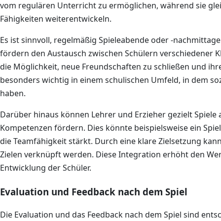
vom regulären Unterricht zu ermöglichen, während sie gle
Fähigkeiten weiterentwickeln.
Es ist sinnvoll, regelmäßig Spieleabende oder -nachmittag
fördern den Austausch zwischen Schülern verschiedener K
die Möglichkeit, neue Freundschaften zu schließen und ihre
besonders wichtig in einem schulischen Umfeld, in dem soz
haben.
Darüber hinaus können Lehrer und Erzieher gezielt Spiel
Kompetenzen fördern. Dies könnte beispielsweise ein Spiel se
die Teamfähigkeit stärkt. Durch eine klare Zielsetzung kan
Zielen verknüpft werden. Diese Integration erhöht den Wert
Entwicklung der Schüler.
Evaluation und Feedback nach dem Spiel
Die Evaluation und das Feedback nach dem Spiel sind ents