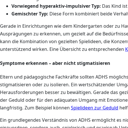
Vorwiegend hyperaktiv-impulsiver Typ:
Das Kind ist
Gemischter Typ:
Diese Form kombiniert beide Verhal
Gerade in Einrichtungen wie dem Kindergarten oder zu Hause 
Ausprägungen zu erkennen, um gezielt auf die Bedürfniss
kann die Kombination von gezielten Spielideen, die Konze
unterstützend wirken. Eine Übersicht zu entsprechenden
K
Symptome erkennen – aber nicht stigmatisieren
Eltern und pädagogische Fachkräfte sollten ADHS möglichs
stigmatisieren oder zu isolieren. Ein wertschätzender Umga
Herausforderungen besser zu bewältigen. Gerade das gezie
der Geduld oder für den adäquaten Umgang mit Emotionen 
langfristig. Zum Beispiel können
Spielideen zur Geduld
helf
Ein grundlegendes Verständnis von ADHS ermöglicht es ni
einzuordnen, sondern auch, spielerisch und praxisnah Unte